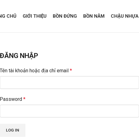
NG CHỦ
GIỚI THIỆU
BỒN ĐỨNG
BỒN NẰM
CHẬU NHỰA
ĐĂNG NHẬP
Tên tài khoản hoặc địa chỉ email
*
Password
*
LOG IN