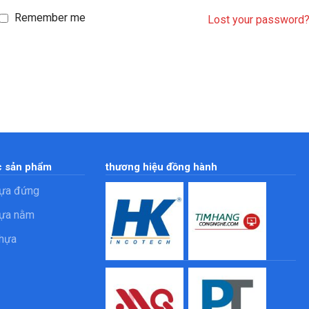
Remember me
Lost your password
 sản phẩm
thương hiệu đồng hành
ựa đứng
ựa nằm
hựa