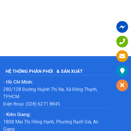
?
HỆ THỐNG PHÂN PHỐI
& SẢN XUẤT
-
Hồ Chí Minh:
280/128 Đường Huỳnh Thị Na, Xã Đông Thạnh,
TP.HCM
Điện thoại: (028) 6271 8845
-
Kiên Giang:
180B Mai Thị Hồng Hạnh, Phường Rạch Giá, An
Giang