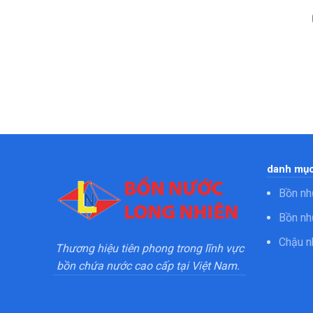
danh mục
Bồn nh
Bồn nh
Chậu n
Thương hiệu tiên phong trong lĩnh vực
bồn chứa nước cao cấp tại Việt Nam.