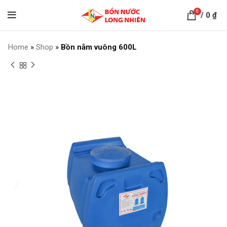
0
/
0
₫
Home
»
Shop
»
Bồn nằm vuông 600L