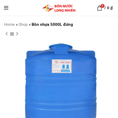
0
/
0
₫
Home
»
Shop
»
Bồn nhựa 5000L đứng