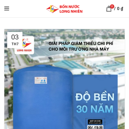
0
/
0
₫
03
TH7